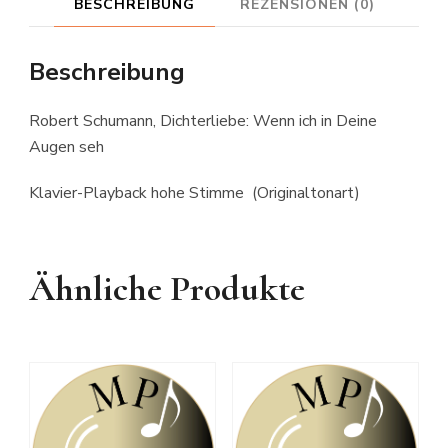
BESCHREIBUNG
REZENSIONEN (0)
high
voice
Beschreibung
Menge
Robert Schumann, Dichterliebe: Wenn ich in Deine
Augen seh
Klavier-Playback hohe Stimme (Originaltonart)
Ähnliche Produkte