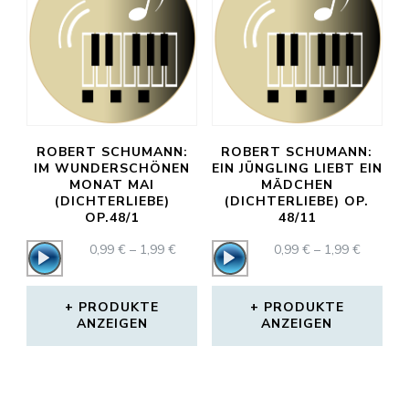
ROBERT SCHUMANN:
ROBERT SCHUMANN:
IM WUNDERSCHÖNEN
EIN JÜNGLING LIEBT EIN
MONAT MAI
MÄDCHEN
(DICHTERLIEBE)
(DICHTERLIEBE) OP.
OP.48/1
48/11
PREISSPANNE:
PREISS
0,99
€
–
1,99
€
0,99
€
–
1,99
€
Audio-
Audio-
0,99 €
0,99 €
Player
Player
BIS
BIS
1,99 €
1,99 €
PRODUKTE
PRODUKTE
ANZEIGEN
ANZEIGEN