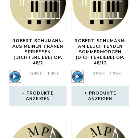
ROBERT SCHUMANN:
ROBERT SCHUMANN:
AUS MEINEN TRÄNEN
AM LEUCHTENDEN
SPRIESSEN
SOMMERMORGEN
(DICHTERLIEBE) OP.
(DICHTERLIEBE) OP.
48/2
48/12
PREISSPANNE:
PREISS
0,99
€
–
1,99
€
0,99
€
–
1,99
€
Audio-
Audio-
0,99 €
0,99 €
Player
Player
BIS
BIS
1,99 €
1,99 €
PRODUKTE
PRODUKTE
ANZEIGEN
ANZEIGEN