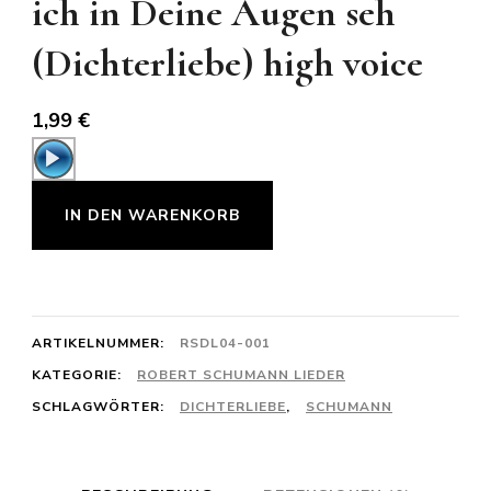
ich in Deine Augen seh
(Dichterliebe) high voice
1,99
€
Audio-
Player
Robert
IN DEN WARENKORB
Schumann:
Wenn
ich
in
ARTIKELNUMMER:
RSDL04-001
Deine
KATEGORIE:
ROBERT SCHUMANN LIEDER
SCHLAGWÖRTER:
DICHTERLIEBE
,
SCHUMANN
Augen
seh
(Dichterliebe)