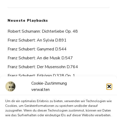
Neueste Playbacks
Robert Schumann: Dichterliebe Op. 48
Franz Schubert: An Sylvia D.891
Franz Schubert: Ganymed D.544
Franz Schubert: An die Musik D.547
Franz Schubert: Der Musensohn D.764
Franz Schubert: Erlkönig D.328 Op. 1
Cookie-Zustimmung
Franz Schubert: Du bist die Ruh D.776
verwalten
Franz Schubert: Lied der Mignon (Nur wer die
Sehnsucht kennt) D.877
Um dir ein optimales Erlebnis zu bieten, verwenden wir Technologien wie
Cookies, um Geräteinformationen zu speichern und/oder darauf
W.A. Mozart: Abend empfindung an Laura K.253
zuzugreifen. Wenn du diesen Technologien zustimmst, können wir Daten
wie das Surfverhalten oder eindeutige IDs auf dieser Website verarbeiten.