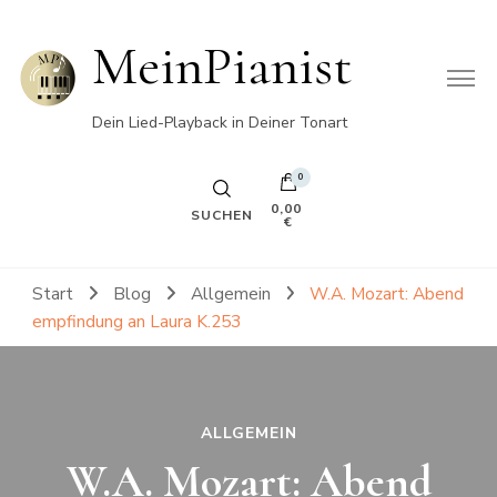
MeinPianist
Dein Lied-Playback in Deiner Tonart
0
0,00
SUCHEN
€
Start
Blog
Allgemein
W.A. Mozart: Abend
empfindung an Laura K.253
ALLGEMEIN
W.A. Mozart: Abend