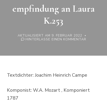
empfindung an Laura
K.253
AKTUALISIERT AM
9. FEBRUAR 2022
ZU
HINTERLASSE EINEN KOMMENTAR
W.A.
MOZART:
ABEND
EMPFINDUN
AN
LAURA
K.253
Textdichter: Joachim Heinrich Campe
Komponist: W.A. Mozart , Komponiert
1787