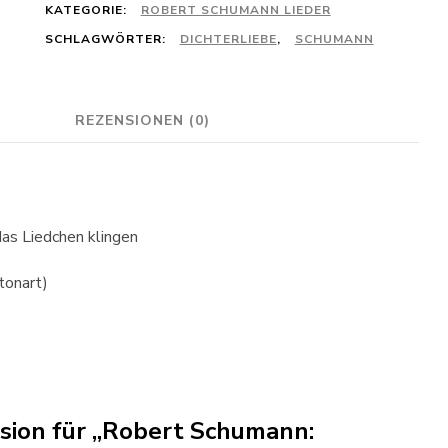
Liedchen
KATEGORIE:
ROBERT SCHUMANN LIEDER
SCHLAGWÖRTER:
DICHTERLIEBE
,
SCHUMANN
klingen
(Dichterliebe)
high
REZENSIONEN (0)
voice
Menge
das Liedchen klingen
tonart)
nsion für „Robert Schumann: