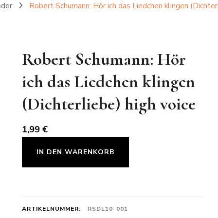
eder
Robert Schumann: Hör ich das Liedchen klingen (Dichterl
Robert Schumann: Hör
ich das Liedchen klingen
(Dichterliebe) high voice
1,99
€
Robert
IN DEN WARENKORB
Schumann:
Hör
ich
das
ARTIKELNUMMER:
RSDL10-001