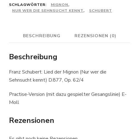
SCHLAGWÖRTER:
MIGNON
,
wer
NUR WER DIE SEHNSUCHT KENNT
,
SCHUBERT
die
Sehnsucht
BESCHREIBUNG
REZENSIONEN (0)
kennt)
D877
Beschreibung
e-
moll
Franz Schubert: Lied der Mignon (Nur wer die
PRACTISE
Sehnsucht kennt) D.877, Op. 62/4
Menge
Practise-Version (mit dazu gespielter Gesangslinie) E-
Moll
Rezensionen
Es gibt noch keine Rezensionen.