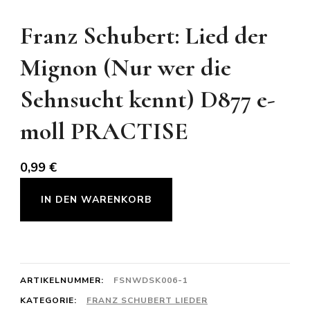
Franz Schubert: Lied der
Mignon (Nur wer die
Sehnsucht kennt) D877 e-
moll PRACTISE
0,99
€
Franz
IN DEN WARENKORB
Schubert:
Lied
der
Mignon
ARTIKELNUMMER:
FSNWDSK006-1
(Nur
KATEGORIE:
FRANZ SCHUBERT LIEDER