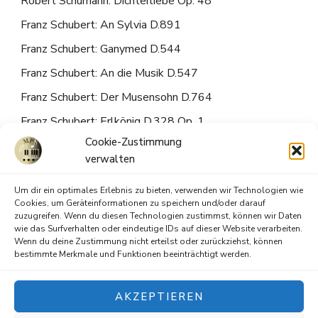
Robert Schumann: Dichterliebe Op. 48
Franz Schubert: An Sylvia D.891
Franz Schubert: Ganymed D.544
Franz Schubert: An die Musik D.547
Franz Schubert: Der Musensohn D.764
Franz Schubert: Erlkönig D.328 Op. 1
Cookie-Zustimmung
Franz Schubert: Du bist die Ruh D.776
verwalten
Franz Schubert: Lied der Mignon (Nur wer die
Sehnsucht kennt) D.877
Um dir ein optimales Erlebnis zu bieten, verwenden wir Technologien wie
Cookies, um Geräteinformationen zu speichern und/oder darauf
W.A. Mozart: Abend empfindung an Laura K.253
zuzugreifen. Wenn du diesen Technologien zustimmst, können wir Daten
wie das Surfverhalten oder eindeutige IDs auf dieser Website verarbeiten.
W.A. Mozart: An Chloe K.254
Wenn du deine Zustimmung nicht erteilst oder zurückziehst, können
bestimmte Merkmale und Funktionen beeinträchtigt werden.
AKZEPTIEREN
© Copyright 2026
MeinPianist
. Alle Rechte