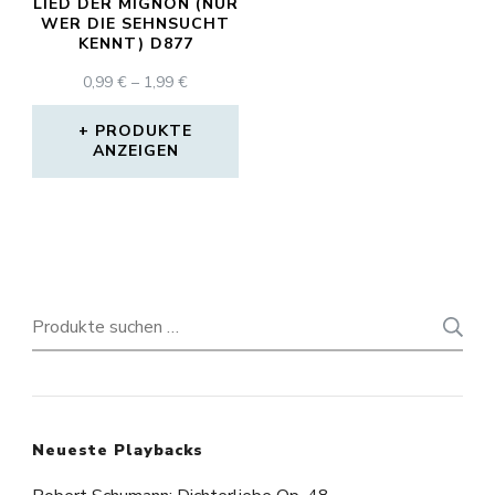
LIED DER MIGNON (NUR
WER DIE SEHNSUCHT
KENNT) D877
PREISSPANNE:
0,99
€
–
1,99
€
0,99 €
BIS
PRODUKTE
ANZEIGEN
1,99 €
Suchen
nach:
Neueste Playbacks