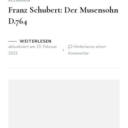
ALLGEMEIN
Franz Schubert: Der Musensohn
D.764
WEITERLESEN
aktualisiert am
23. Februar
Hinterlasse einen
zu
2022
Kommentar
Franz
Schubert:
Der
Musensohn
D.764