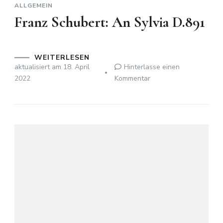
ALLGEMEIN
Franz Schubert: An Sylvia D.891
WEITERLESEN
aktualisiert am
18. April
Hinterlasse einen
zu
2022
Kommentar
Franz
Schubert:
An
Sylvia
D.891