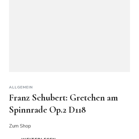
wer
die
Sehnsucht
kennt)
D.877
ALLGEMEIN
Franz Schubert: Gretchen am
Spinnrade Op.2 D118
Zum Shop