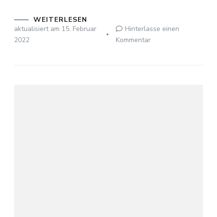
WEITERLESEN
aktualisiert am
15. Februar
Hinterlasse einen
zu
2022
Kommentar
Franz
Schubert:
Du
bist
die
Ruh
D.776