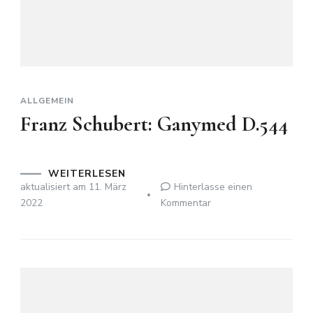
ALLGEMEIN
Franz Schubert: Ganymed D.544
WEITERLESEN
aktualisiert am
11. März
Hinterlasse einen
zu
2022
Kommentar
Franz
Schubert:
Ganymed
D.544