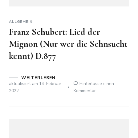
ALLGEMEIN
Franz Schubert: Lied der
Mignon (Nur wer die Sehnsucht
kennt) D.877
WEITERLESEN
aktualisiert am
14. Februar
Hinterlasse einen
zu
2022
Kommentar
Franz
Schubert:
Lied
der
Mignon
(Nur