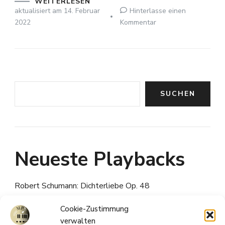
WEITERLESEN
aktualisiert am
14. Februar
Hinterlasse einen
zu
2022
Kommentar
Franz
Schubert:
Gretchen
am
Spinnrade
Suchen
Op.2
SUCHEN
D118
Neueste Playbacks
Robert Schumann: Dichterliebe Op. 48
Franz Schubert: An Sylvia D.891
Cookie-Zustimmung
Franz Schubert: Ganymed D.544
verwalten