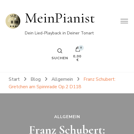
MeinPianist
Dein Lied-Playback in Deiner Tonart
0
0,00
SUCHEN
€
Start
Blog
Allgemein
Franz Schubert:
Gretchen am Spinnrade Op.2 D118
ALLGEMEIN
Franz Schubert: