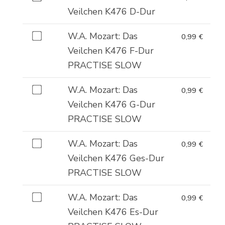
1,99 €
W.A.
Veilchen
Dur
eines
Veilchen K476 D-Dur
Mozart:
K476
für
von
Das
E-
Kaufe
W.A. Mozart: Das
0,99
€
1,99 €
W.A.
Veilchen
Dur
eines
Veilchen K476 F-Dur
Mozart:
K476
für
von
PRACTISE SLOW
Das
Es-
1,99 €
W.A.
Veilchen
Dur
Kaufe
W.A. Mozart: Das
0,99
€
Mozart:
K476
für
eines
Veilchen K476 G-Dur
Das
D-
1,99 €
von
PRACTISE SLOW
Veilchen
Dur
W.A.
K476
für
Kaufe
W.A. Mozart: Das
0,99
€
Mozart:
F-
1,99 €
eines
Veilchen K476 Ges-Dur
Das
Dur
von
PRACTISE SLOW
Veilchen
PRACTISE
W.A.
K476
SLOW
Kaufe
W.A. Mozart: Das
0,99
€
Mozart:
G-
für
eines
Veilchen K476 Es-Dur
Das
Dur