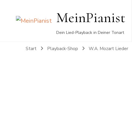
MeinPianist
Dein Lied-Playback in Deiner Tonart
Start
Playback-Shop
W.A. Mozart Lieder
Text: Johann Wolfgang v. Goethe
Musik: W.A. Mozart, komponiert 1785