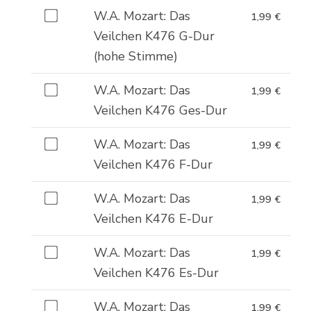
Kaufe
W.A. Mozart: Das
1,99
€
eines
Veilchen K476 G-Dur
von
(hohe Stimme)
W.A.
Kaufe
W.A. Mozart: Das
1,99
€
Mozart:
eines
Veilchen K476 Ges-Dur
Das
von
Veilchen
Kaufe
W.A. Mozart: Das
1,99
€
W.A.
K476
eines
Veilchen K476 F-Dur
Mozart:
G-
von
Das
Dur
Kaufe
W.A. Mozart: Das
1,99
€
W.A.
Veilchen
(hohe
eines
Veilchen K476 E-Dur
Mozart:
K476
Stimme)
von
Das
Ges-
Kaufe
W.A. Mozart: Das
1,99
€
für
W.A.
Veilchen
Dur
eines
Veilchen K476 Es-Dur
1,99 €
Mozart:
K476
für
von
Das
F-
Kaufe
W.A. Mozart: Das
1,99
€