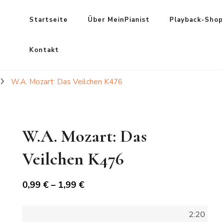
Startseite
Über MeinPianist
Playback-Sho
Kontakt
W.A. Mozart: Das Veilchen K476
W.A. Mozart: Das
Veilchen K476
Preisspanne:
0,99
€
–
1,99
€
0,99 €
bis
2:20