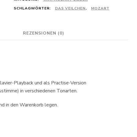
PRACTISE
SLOW
SCHLAGWÖRTER:
DAS VEILCHEN
,
MOZART
für
0,99 €
REZENSIONEN (0)
avier-Playback und als Practise-Version
sstimme) in verschiedenen Tonarten.
und in den Warenkorb legen.