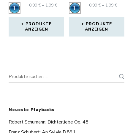
PREISSPANNE:
PREISS
0,99
€
–
1,99
€
0,99
€
–
1,99
€
Audio-
Audio-
0,99 €
0,99 €
Player
Player
BIS
BIS
1,99 €
1,99 €
PRODUKTE
PRODUKTE
ANZEIGEN
ANZEIGEN
Suchen
nach:
Neueste Playbacks
Robert Schumann: Dichterliebe Op. 48
Franz Schubert: An Sylvia D.891