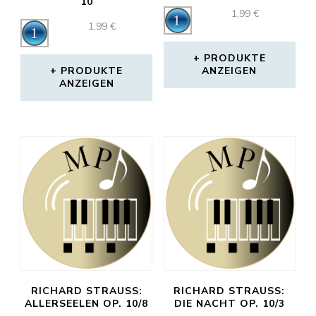
10
1,99
€
Audio-
1,99
€
Audio-
Player
Player
PRODUKTE
PRODUKTE
ANZEIGEN
ANZEIGEN
RICHARD STRAUSS:
RICHARD STRAUSS:
ALLERSEELEN OP. 10/8
DIE NACHT OP. 10/3