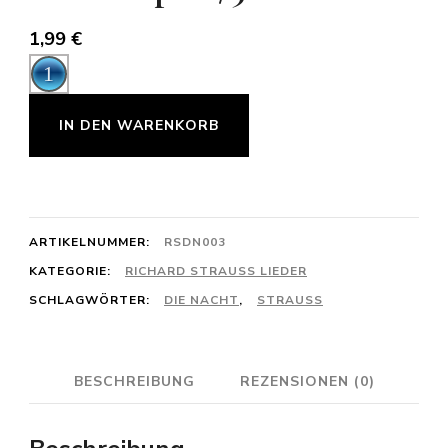
1,99
€
Audio-
Player
Richard
IN DEN WARENKORB
Strauss:
Die
Nacht
Op.
ARTIKELNUMMER:
RSDN003
10/3
KATEGORIE:
RICHARD STRAUSS LIEDER
SCHLAGWÖRTER:
DIE NACHT
,
STRAUSS
C-
Dur
Menge
BESCHREIBUNG
REZENSIONEN (0)