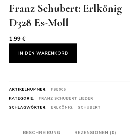
Franz Schubert: Erlkönig
D328 Es-Moll
1,99
€
Franz
IN DEN WARENKORB
Schubert:
Erlkönig
D328
Es-
ARTIKELNUMMER:
FSE005
Moll
KATEGORIE:
FRANZ SCHUBERT LIEDER
SCHLAGWÖRTER:
ERLKÖNIG
,
SCHUBERT
Menge
BESCHREIBUNG
REZENSIONEN (0)