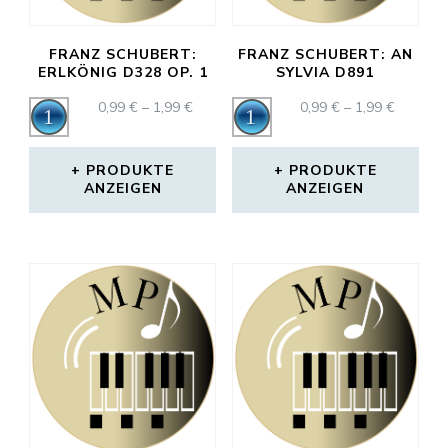
FRANZ SCHUBERT:
FRANZ SCHUBERT: AN
ERLKÖNIG D328 OP. 1
SYLVIA D891
PREISSPANNE:
PREISS
0,99
€
–
1,99
€
0,99
€
–
1,99
€
Audio-
Audio-
0,99 €
0,99 €
Player
Player
BIS
BIS
1,99 €
1,99 €
PRODUKTE
PRODUKTE
ANZEIGEN
ANZEIGEN