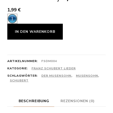
1,99
€
Audio-
Player
Franz
IN DEN WARENKORB
Schubert:
Der
Musensohn
D764
ARTIKELNUMMER:
FSDM004
E-
KATEGORIE:
FRANZ SCHUBERT LIEDER
SCHLAGWÖRTER:
DER MUSENSOHN
,
MUSENSOHN
,
Dur
SCHUBERT
Menge
BESCHREIBUNG
REZENSIONEN (0)