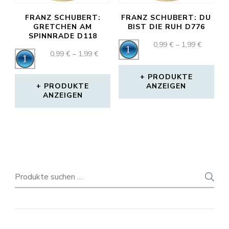
FRANZ SCHUBERT:
FRANZ SCHUBERT: DU
GRETCHEN AM
BIST DIE RUH D776
SPINNRADE D118
PREISS
0,99
€
–
1,99
€
Audio-
PREISSPANNE:
0,99
€
–
1,99
€
Audio-
0,99 €
Player
0,99 €
BIS
Player
BIS
1,99 €
PRODUKTE
1,99 €
PRODUKTE
ANZEIGEN
ANZEIGEN
Suchen
nach: