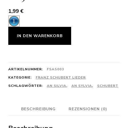
1,99
€
Audio-
Player
Franz
IN DEN WARENKORB
Schubert:
An
Sylvia
D891
ARTIKELNUMMER:
FSAS003
G-
KATEGORIE:
FRANZ SCHUBERT LIEDER
SCHLAGWÖRTER:
AN SILVIA
,
AN SYLVIA
,
SCHUBERT
Dur
Menge
BESCHREIBUNG
REZENSIONEN (0)