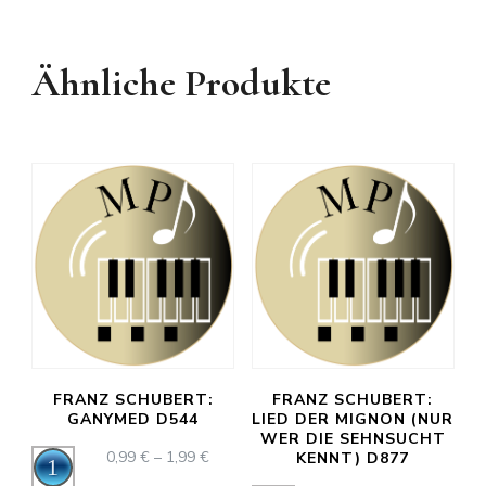
Ähnliche Produkte
FRANZ SCHUBERT:
FRANZ SCHUBERT:
GANYMED D544
LIED DER MIGNON (NUR
WER DIE SEHNSUCHT
PREISSPANNE:
0,99
€
–
1,99
€
Audio-
KENNT) D877
0,99 €