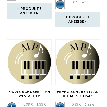
Player
PREISS
0,99
€
–
1,99
€
Audio-
BIS
0,99 €
1,99 €
PRODUKTE
Player
BIS
ANZEIGEN
1,99 €
PRODUKTE
ANZEIGEN
FRANZ SCHUBERT: AN
FRANZ SCHUBERT: AN
SYLVIA D891
DIE MUSIK D547
PREISSPANNE:
PREISS
0,99
€
–
1,99
€
0,99
€
–
1,99
€
Audio-
Audio-